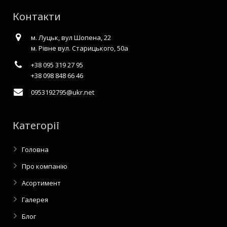
Контакти
м. Луцьк, вул Шопена, 22
м. Рівне вул. Старицького, 50а
+38 095 319 27 95
+38 098 848 66 46
0953192795@ukr.net
Категорії
Головна
Про компанію
Асортимент
Галерея
Блог