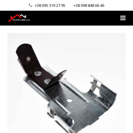
+38 095 319 27 95
+38 098 848 66 46
Головна
Про компанію
Асортимент
Галерея
Блог
Контакти