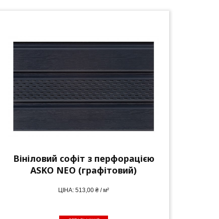
Вініловий софіт з перфорацією
ASKO NEO (графітовий)
ЦІНА: 513,00 ₴ / м²