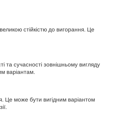
великою стійкістю до вигорання. Це
і та сучасності зовнішньому вигляду
им варіантам.
я. Це може бути вигідним варіантом
ії.