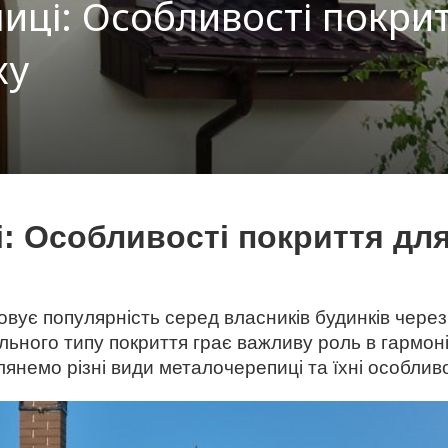
ці: Особливості покрит
ху
: Особливості покриття для
ує популярність серед власників будинків через 
льного типу покриття грає важливу роль в гармон
глянемо різні види металочерепиці та їхні особливо