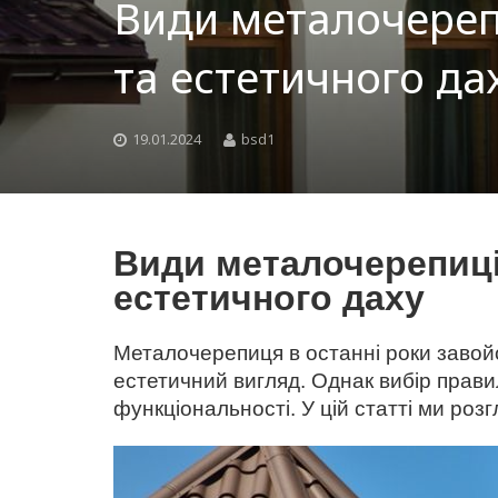
Види металочерепи
та естетичного да
19.01.2024
bsd1
Види металочерепиці
естетичного даху
Металочерепиця в останні роки завойов
естетичний вигляд. Однак вибір прави
функціональності. У цій статті ми роз