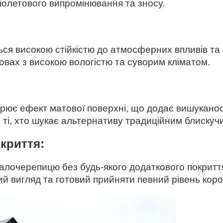
фіолетового випромінювання та зносу.
ся високою стійкістю до атмосферних впливів та 
овах з високою вологістю та суворим кліматом.
рює ефект матової поверхні, що додає вишуканост
 ті, хто шукає альтернативу традиційним блискуч
криття:
алочерепицю без будь-якого додаткового покритт
й вигляд та готовий прийняти певний рівень короз