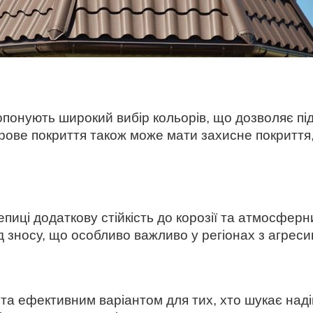
понують широкий вибір кольорів, що дозволяє під
орове покриття також може мати захисне покриття,
иці додаткову стійкість до корозії та атмосферн
ід зносу, що особливо важливо у регіонах з агрес
та ефективним варіантом для тих, хто шукає надій