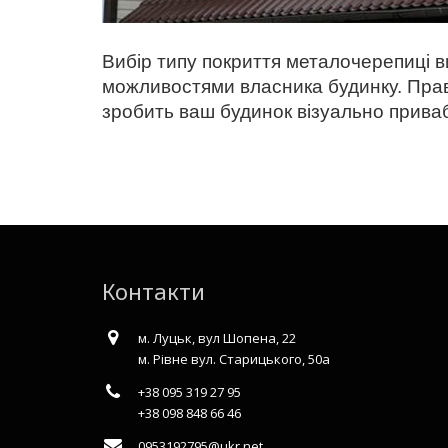
Вибір типу покриття металочерепиці 
можливостями власника будинку. Прави
зробить ваш будинок візуально приваб
Контакти
м. Луцьк, вул Шопена, 22
м. Рівне вул. Старицького, 50а
+38 095 319 27 95
+38 098 848 66 46
0953192795@ukr.net